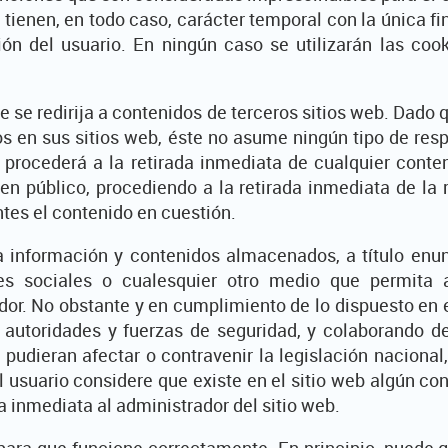
eb tienen, en todo caso, carácter temporal con la única 
sión del usuario. En ningún caso se utilizarán las coo
ue se redirija a contenidos de terceros sitios web. Dado
ros en sus sitios web, éste no asume ningún tipo de res
 procederá a la retirada inmediata de cualquier conten
den público, procediendo a la retirada inmediata de la
es el contenido en cuestión.
 información y contenidos almacenados, a título enunci
es sociales o cualesquier otro medio que permita 
or. No obstante y en cumplimiento de lo dispuesto en el 
, autoridades y fuerzas de seguridad, y colaborando de
udieran afectar o contravenir la legislación nacional,
l usuario considere que existe en el sitio web algún co
ma inmediata al administrador del sitio web.
 para que funcione correctamente. En principio, puede g